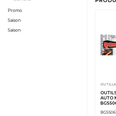
PRODUI
Promo
Saison
Saison
OUTILLAGE
OUTILL
VERS
OUTILS DIVERS
OUTILS
 BGS3241
AUTO M&M BGS3622
AUTO 
BGS50
BGS3622
BGS506