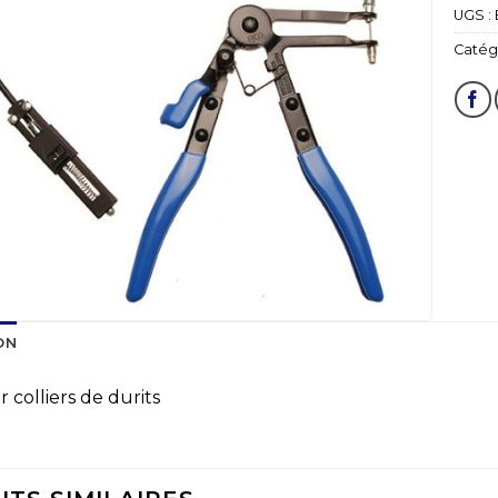
UGS :
Catégo
ON
 colliers de durits