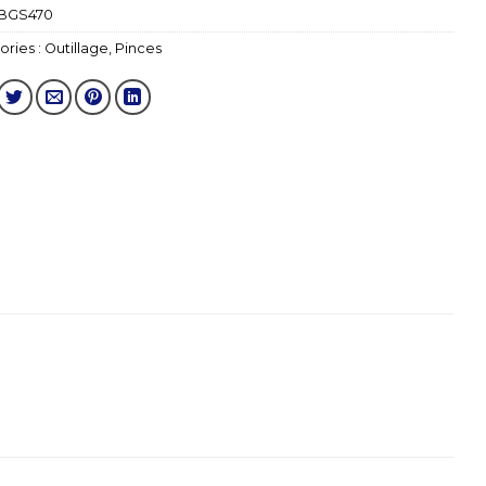
BGS470
ries :
Outillage
,
Pinces