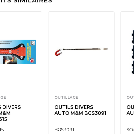
TS SIMILAIRES
AGE
OUTILLAGE
OU
 DIVERS
OUTILS DIVERS
OU
M&M
AUTO M&M BGS3091
AU
615
15
BGS3091
SO