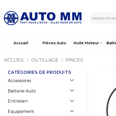
Passer
au
Recherche
contenu
pour :
Accueil
Pièces Auto
Huile Moteur
Batt
ACCUEIL
/
OUTILLAGE
/
PINCES
CATÉGORIES DE PRODUITS
Accessoires
Batterie Auto
Entretien
Equipement