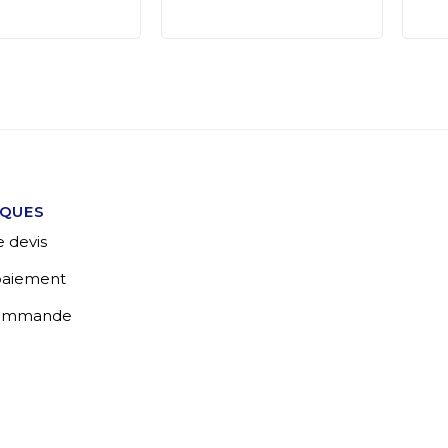
IQUES
 devis
 paiement
commande