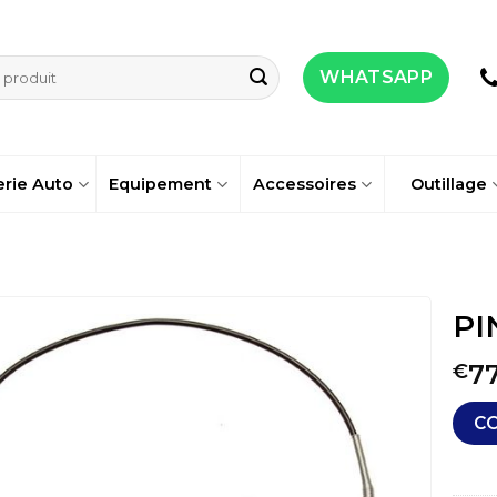
WHATSAPP
erie Auto
Equipement
Accessoires
Outillage
PI
7
€
C