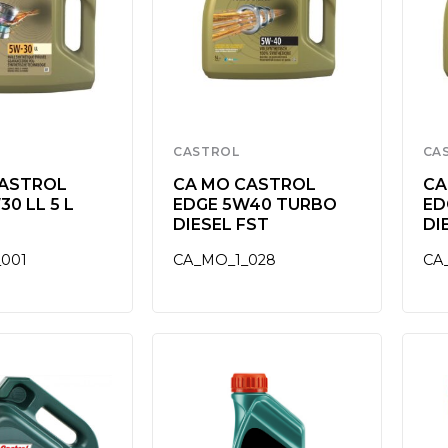
CASTROL
CA
CASTROL
CA MO CASTROL
CA
0 LL 5 L
EDGE 5W40 TURBO
ED
DIESEL FST
DI
001
CA_MO_1_028
CA