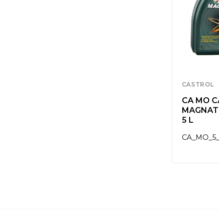
CASTROL
CA MO 
MAGNAT
5 L
CA_MO_5