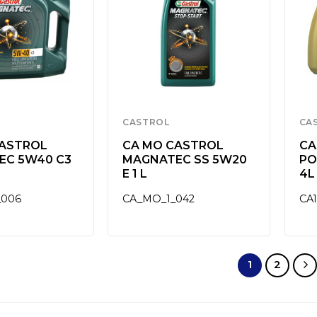
CASTROL
CA
CASTROL
CA MO CASTROL
CA
EC 5W40 C3
MAGNATEC SS 5W20
PO
E 1 L
4L
_006
CA_MO_1_042
CA1
1
2