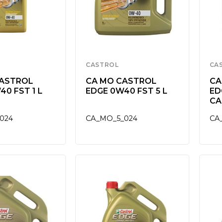
CASTROL
CA
CASTROL
CA MO CASTROL
CA
40 FST 1 L
EDGE 0W40 FST 5 L
ED
CA
024
CA_MO_5_024
CA