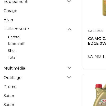
Equipement
Garage
Hiver
Huile moteur
CASTROL
Castrol
CA MO 
EDGE 0W
Kroon oil
Shell
CA_MO_1_
Total
Multimédia
Outillage
Promo
Saison
Saison