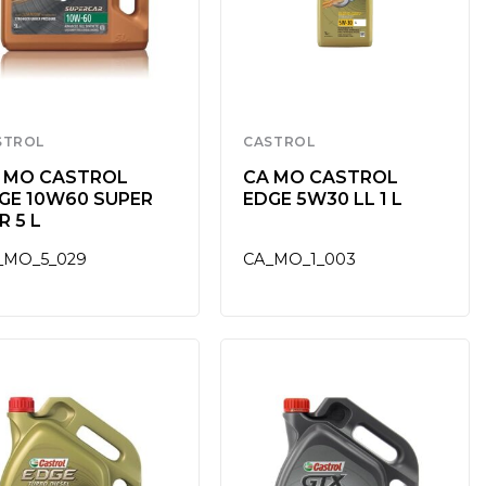
STROL
CASTROL
 MO CASTROL
CA MO CASTROL
GE 10W60 SUPER
EDGE 5W30 LL 1 L
R 5 L
_MO_5_029
CA_MO_1_003