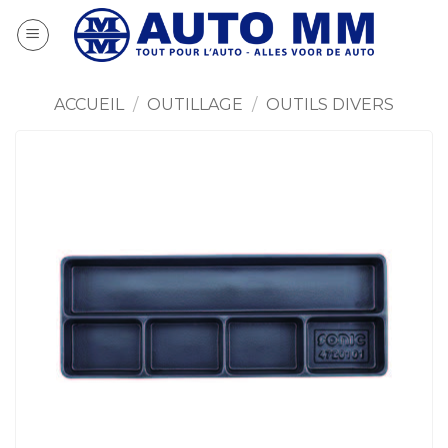
Passer
au
contenu
ACCUEIL
/
OUTILLAGE
/
OUTILS DIVERS