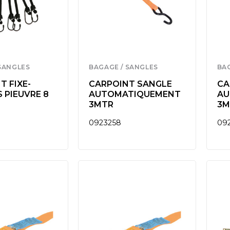
SANGLES
BAGAGE / SANGLES
BA
T FIXE-
CARPOINT SANGLE
CA
 PIEUVRE 8
AUTOMATIQUEMENT
AU
Ø
3MTR
3M
0923258
09