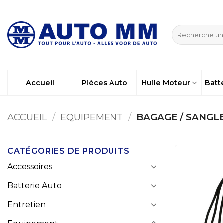
Passer
au
Recherche
contenu
pour :
Accueil
Pièces Auto
Huile Moteur
Batt
ACCUEIL
/
EQUIPEMENT
/
BAGAGE / SANGL
CATÉGORIES DE PRODUITS
Accessoires
Batterie Auto
Entretien