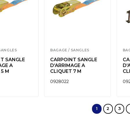
SANGLES
BAGAGE / SANGLES
BA
T SANGLE
CARPOINT SANGLE
CA
AGE A
D’ARRIMAGE A
D’
 5 M
CLIQUET 7 M
CL
0928022
09
1
2
3