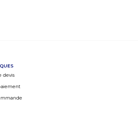
IQUES
 devis
 paiement
commande