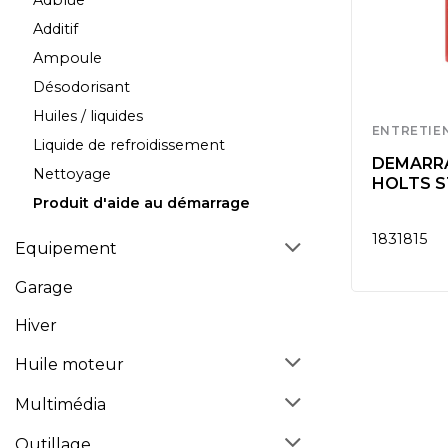
Adblue
Additif
Ampoule
Désodorisant
Huiles / liquides
ENTRETIE
Liquide de refroidissement
DEMARR
Nettoyage
HOLTS S
Produit d'aide au démarrage
1831815
Equipement
Garage
Hiver
Huile moteur
Multimédia
Outillage