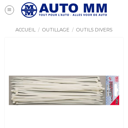
Passer
au
contenu
ACCUEIL
/
OUTILLAGE
/
OUTILS DIVERS