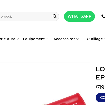
WHATSAPP
erie Auto
Equipement
Accessoires
Outillage
LO
EP
19
€
C