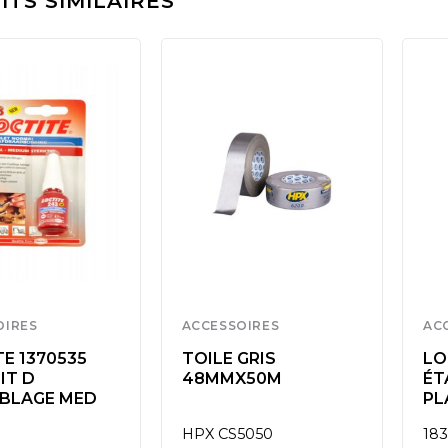
TS SIMILAIRES
OIRES
ACCESSOIRES
AC
E 1370535
TOILE GRIS
LO
IT D
48MMX50M
ÉT
BLAGE MED
PL
HPX CS5050
183