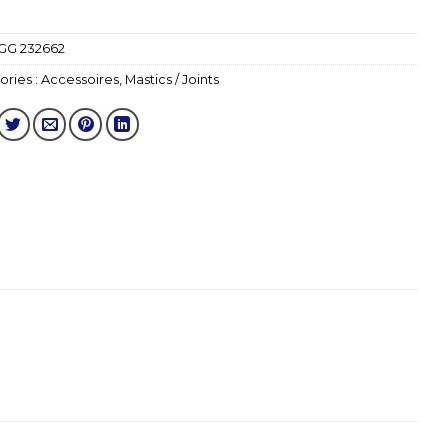
GG 232662
ries :
Accessoires
,
Mastics / Joints