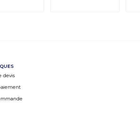
IQUES
 devis
 paiement
commande