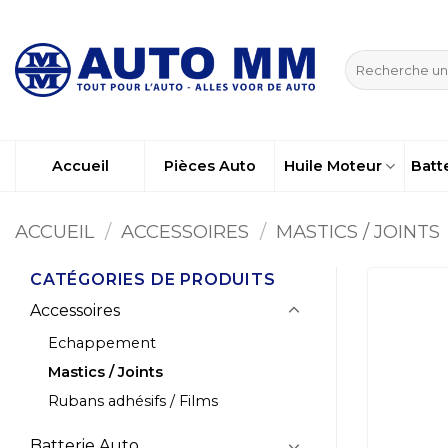
Passer
au
Recherche
contenu
pour :
Accueil
Pièces Auto
Huile Moteur
Batt
ACCUEIL
/
ACCESSOIRES
/
MASTICS / JOINTS
CATÉGORIES DE PRODUITS
Accessoires
Echappement
Mastics / Joints
Rubans adhésifs / Films
Batterie Auto