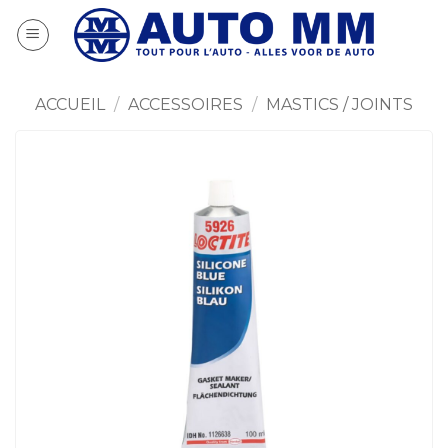
Passer
au
contenu
ACCUEIL
/
ACCESSOIRES
/
MASTICS / JOINTS