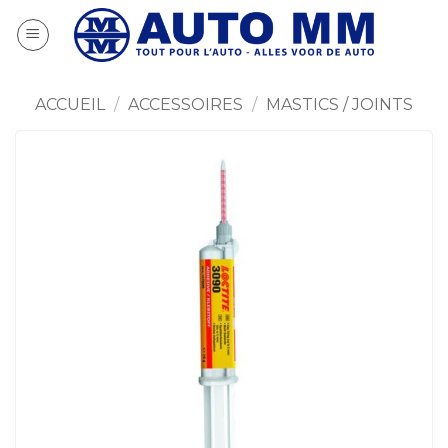
Passer
au
contenu
ACCUEIL
/
ACCESSOIRES
/
MASTICS / JOINTS