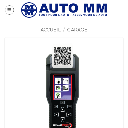
Passer
au
contenu
ACCUEIL
/
GARAGE