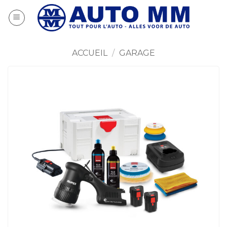
Passer
au
contenu
ACCUEIL
/
GARAGE