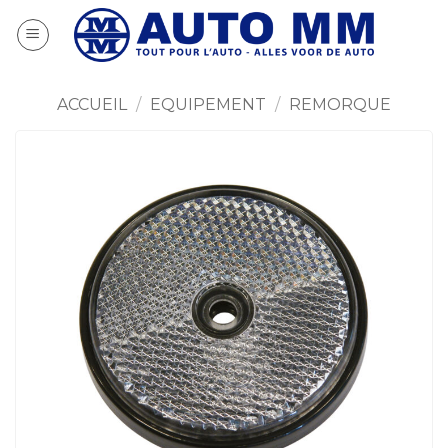
Passer
au
contenu
ACCUEIL
/
EQUIPEMENT
/
REMORQUE