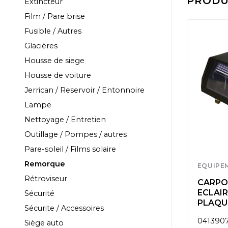
PRODUI
Extincteur
Film / Pare brise
Fusible / Autres
Glacières
Housse de siege
Housse de voiture
Jerrican / Reservoir / Entonnoire
Lampe
Nettoyage / Entretien
Outillage / Pompes / autres
Pare-soleil / Films solaire
Remorque
EQUIPEMENT
EQUIPE
Rétroviseur
12V LED
PHARE ANTI-
CARPOI
E 5
BROUILLARD
ECLAIR
Sécurité
S
PLAQUE
Sécurite / Accessoires
0413921
041390
Siège auto