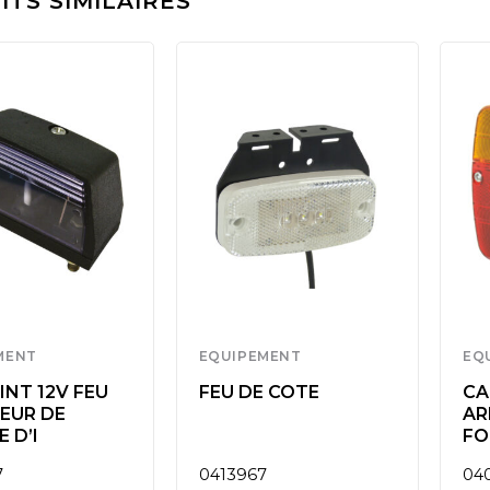
TS SIMILAIRES
MENT
EQUIPEMENT
EQ
NT 12V FEU
FEU DE COTE
CA
EUR DE
AR
 D’I
FO
7
0413967
04