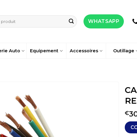
WHATSAPP
erie Auto
Equipement
Accessoires
Outillage
CA
RE
3
€
C