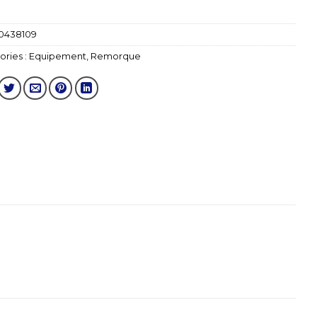
0438109
ries :
Equipement
,
Remorque