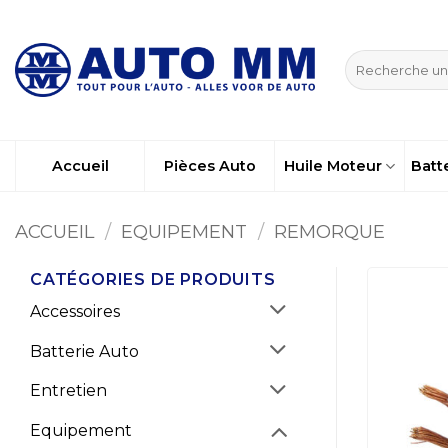
Passer
au
Recherche
contenu
pour :
Accueil
Pièces Auto
Huile Moteur
Batt
ACCUEIL
/
EQUIPEMENT
/
REMORQUE
CATÉGORIES DE PRODUITS
Accessoires
Batterie Auto
Entretien
Equipement