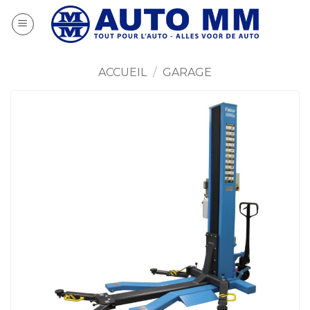
Passer
au
contenu
ACCUEIL
/
GARAGE