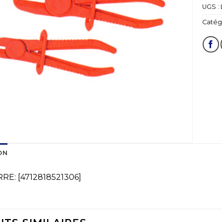
UGS :
Catégo
ON
RE: [4712818521306]