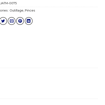
LIATM-0075
ries :
Outillage
,
Pinces