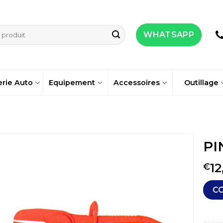
WHATSAPP
erie Auto
Equipement
Accessoires
Outillage
PI
12
€
C