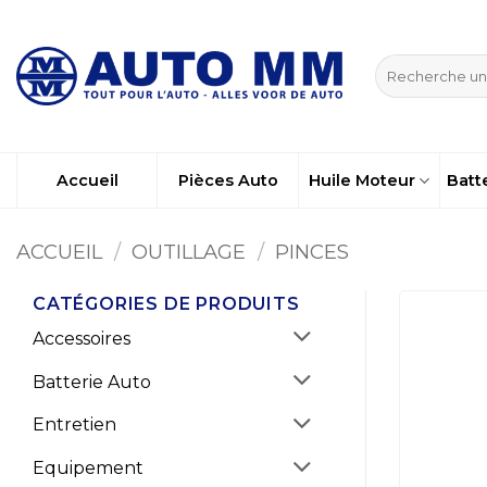
Passer
au
Recherche
contenu
pour :
Accueil
Pièces Auto
Huile Moteur
Batt
ACCUEIL
/
OUTILLAGE
/
PINCES
CATÉGORIES DE PRODUITS
Accessoires
Batterie Auto
Entretien
Equipement