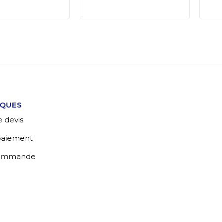
IQUES
 devis
 paiement
commande