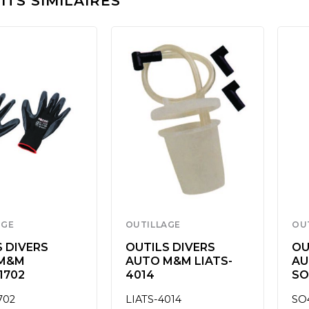
TS SIMILAIRES
AGE
OUTILLAGE
OU
 DIVERS
OUTILS DIVERS
OU
M&M
AUTO M&M LIATS-
AU
1702
4014
SO
702
LIATS-4014
SO