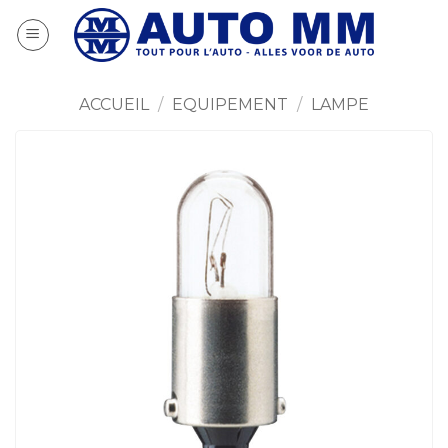
Passer
au
contenu
ACCUEIL
/
EQUIPEMENT
/
LAMPE