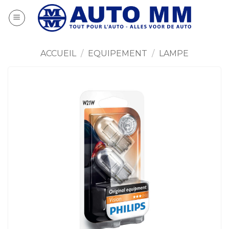
Passer
au
contenu
ACCUEIL
/
EQUIPEMENT
/
LAMPE