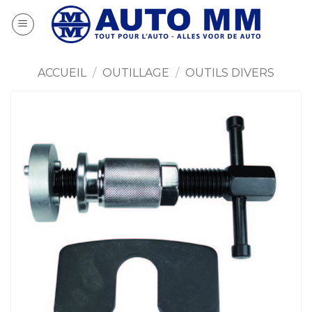
Passer
au
contenu
ACCUEIL
/
OUTILLAGE
/
OUTILS DIVERS