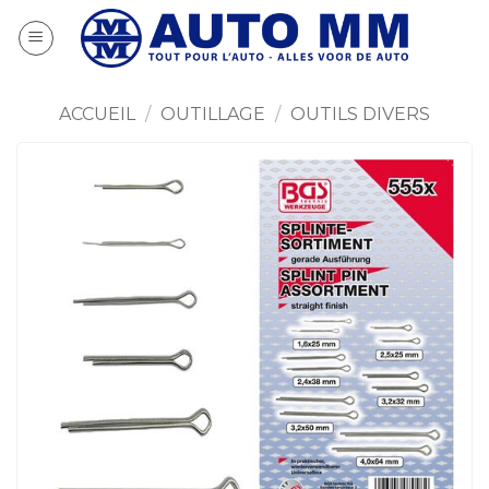
Passer
au
contenu
ACCUEIL
/
OUTILLAGE
/
OUTILS DIVERS