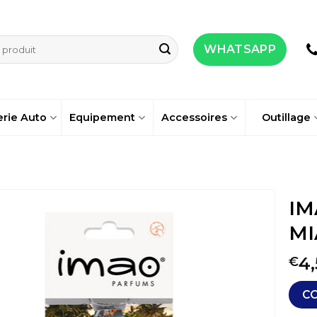
WHATSAPP
erie Auto
Equipement
Accessoires
Outillage
IM
MI
4,
€
C