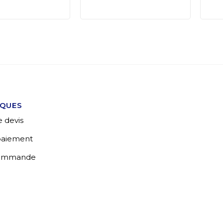
IQUES
 devis
 paiement
commande