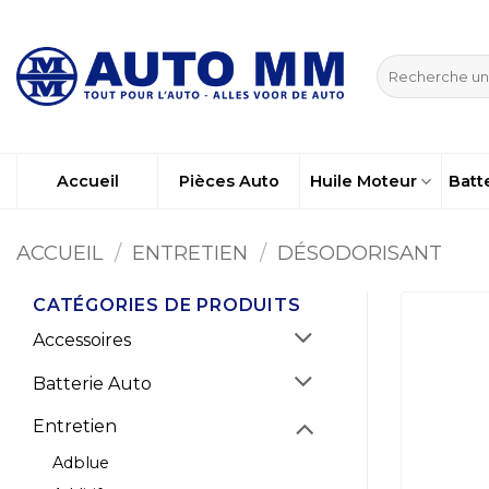
Passer
au
Recherche
contenu
pour :
Accueil
Pièces Auto
Huile Moteur
Batt
ACCUEIL
/
ENTRETIEN
/
DÉSODORISANT
CATÉGORIES DE PRODUITS
Accessoires
Batterie Auto
Entretien
Adblue