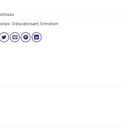
400444
ries :
Désodorisant
,
Entretien