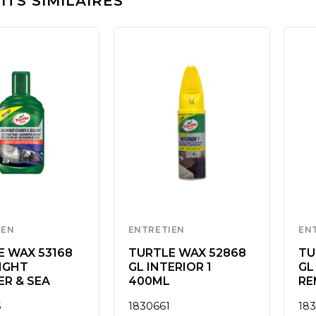
TS SIMILAIRES
IEN
ENTRETIEN
EN
E WAX 53168
TURTLE WAX 52868
TU
IGHT
GL INTERIOR 1
GL
ER & SEA
400ML
RE
5
1830661
18