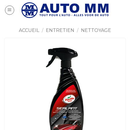
Passer
au
contenu
ACCUEIL
/
ENTRETIEN
/
NETTOYAGE