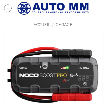
Passer
au
contenu
ACCUEIL
/
GARAGE