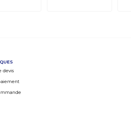
IQUES
 devis
 paiement
commande