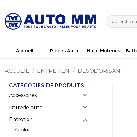
Passer
au
Recherche
contenu
pour :
Accueil
Pièces Auto
Huile Moteur
Batt
ACCUEIL
/
ENTRETIEN
/
DÉSODORISANT
CATÉGORIES DE PRODUITS
Accessoires
Batterie Auto
Entretien
Adblue