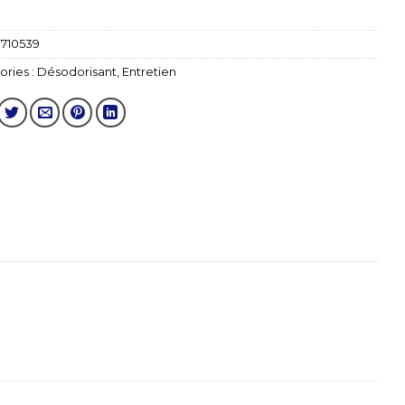
1710539
ries :
Désodorisant
,
Entretien