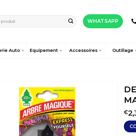
WHATSAPP
erie Auto
Equipement
Accessoires
Outillage
DE
MA
2,
€
C