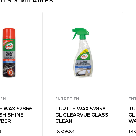
TS SIMILAIRES
IEN
ENTRETIEN
EN
E WAX 52866
TURTLE WAX 52858
TU
SH SHINE
GL CLEARVUE GLASS
GL
BER
CLEAN
WA
9
1830884
18