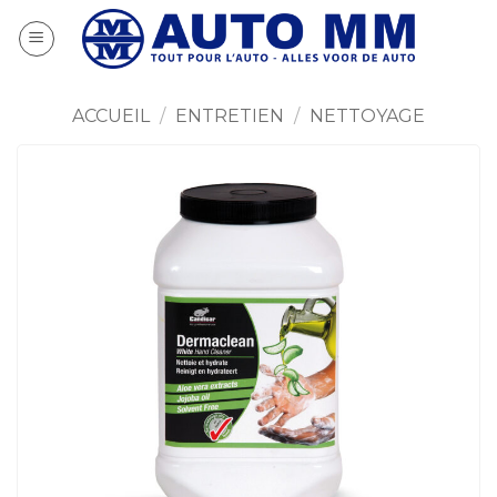
Passer
au
contenu
ACCUEIL
/
ENTRETIEN
/
NETTOYAGE