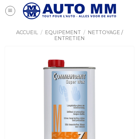
Passer
au
contenu
ACCUEIL
/
EQUIPEMENT
/
NETTOYAGE /
ENTRETIEN