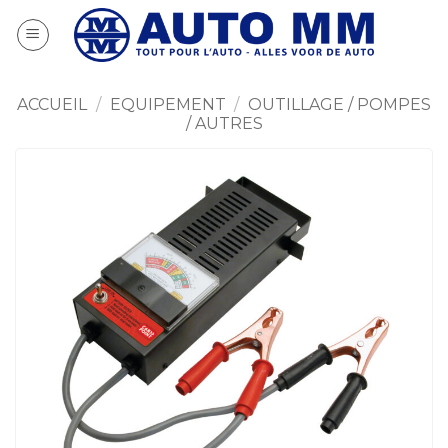
Passer
au
contenu
ACCUEIL
/
EQUIPEMENT
/
OUTILLAGE / POMPES
/ AUTRES