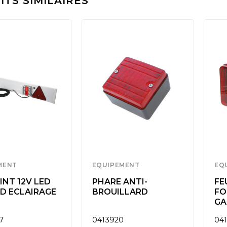
TS SIMILAIRES
MENT
EQUIPEMENT
EQ
NT 12V LED
PHARE ANTI-
FE
 D ECLAIRAGE
BROUILLARD
FO
GA
7
0413920
04