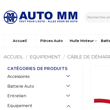
Passer
au
Recherche
contenu
pour :
Accueil
Pièces Auto
Huile Moteur
Batt
ACCUEIL
/
EQUIPEMENT
/
CÂBLE DE DÉMAR
CATÉGORIES DE PRODUITS
Accessoires
Batterie Auto
Entretien
Equipement