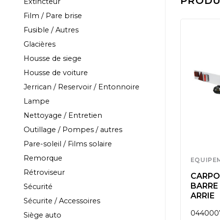
PRODUI
Extincteur
Film / Pare brise
Fusible / Autres
Glacières
Housse de siege
Housse de voiture
Jerrican / Reservoir / Entonnoire
Lampe
Nettoyage / Entretien
Outillage / Pompes / autres
Pare-soleil / Films solaire
Remorque
EQUIPEMENT
EQUIPE
Rétroviseur
2V KIT D
CARPOINT 12V FEU
CARPOI
ARRIERE A DROITE 5
BARRE
Sécurité
MAG
FONC
ARRIE
Sécurite / Accessoires
0413977
044000
Siège auto