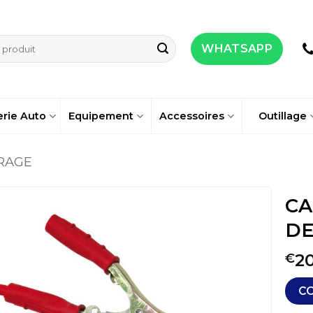
WHATSAPP
erie Auto
Equipement
Accessoires
Outillage
RAGE
CA
DE
20
€
C