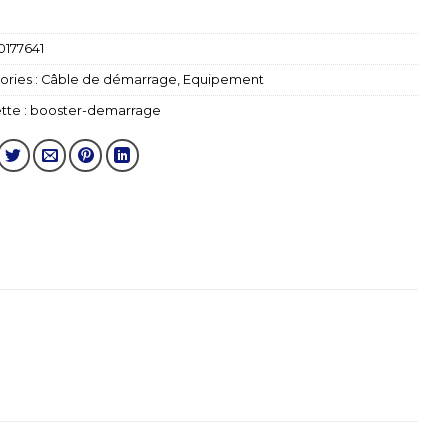
0177641
ries :
Câble de démarrage
,
Equipement
tte :
booster-demarrage