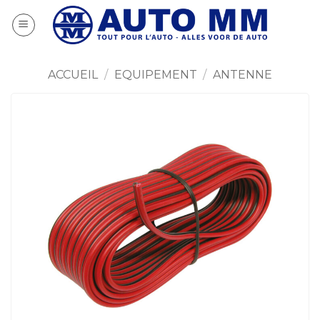
Passer
au
contenu
ACCUEIL
/
EQUIPEMENT
/
ANTENNE