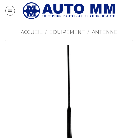
Passer
au
contenu
ACCUEIL
/
EQUIPEMENT
/
ANTENNE