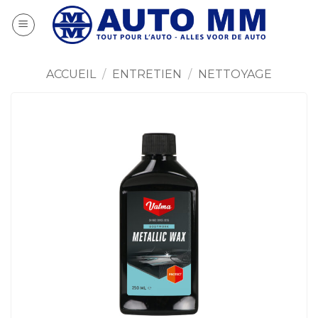
Passer
au
contenu
ACCUEIL
/
ENTRETIEN
/
NETTOYAGE