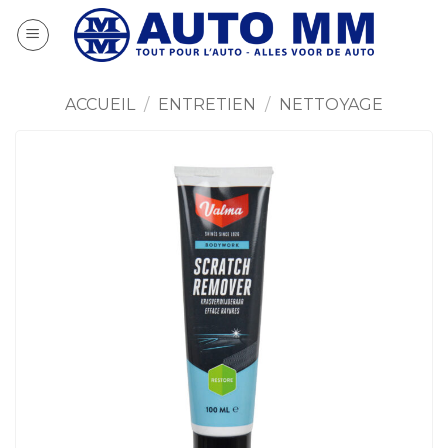
Passer
au
contenu
ACCUEIL
/
ENTRETIEN
/
NETTOYAGE