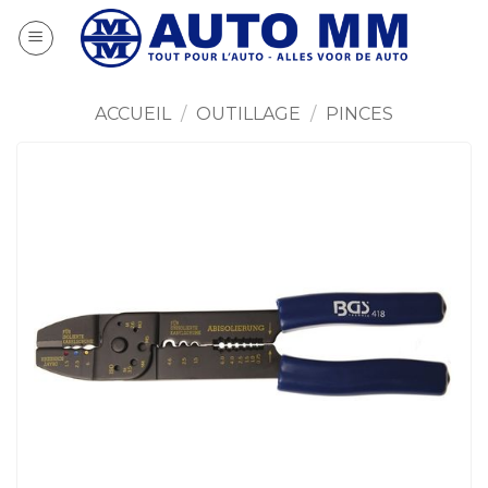
Passer
au
contenu
ACCUEIL
/
OUTILLAGE
/
PINCES