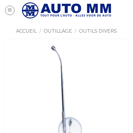
Passer
au
contenu
ACCUEIL
/
OUTILLAGE
/
OUTILS DIVERS