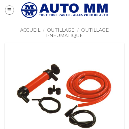
Passer
au
contenu
ACCUEIL
/
OUTILLAGE
/
OUTILLAGE
PNEUMATIQUE