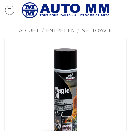
Passer
au
contenu
ACCUEIL
/
ENTRETIEN
/
NETTOYAGE