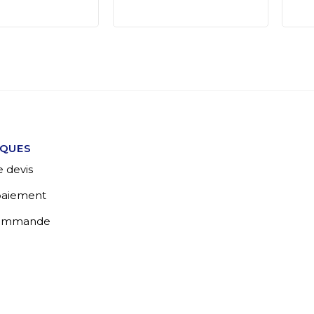
IQUES
 devis
 paiement
commande