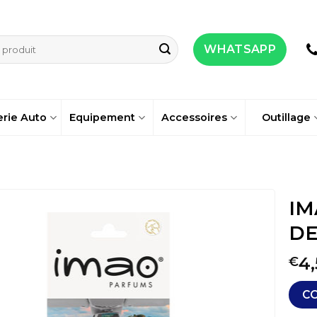
WHATSAPP
erie Auto
Equipement
Accessoires
Outillage
IM
DE
4,
€
C