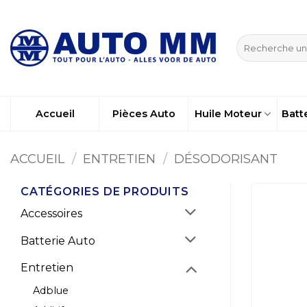
Passer
au
Recherche
contenu
pour :
Accueil
Pièces Auto
Huile Moteur
Batt
ACCUEIL
/
ENTRETIEN
/
DÉSODORISANT
CATÉGORIES DE PRODUITS
Accessoires
Batterie Auto
Entretien
Adblue