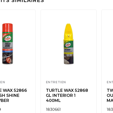
TS SIMILAIRES
IEN
ENTRETIEN
EN
E WAX 52866
TURTLE WAX 52868
TW
SH SHINE
GL INTERIOR 1
OU
BER
400ML
MA
9
1830661
18