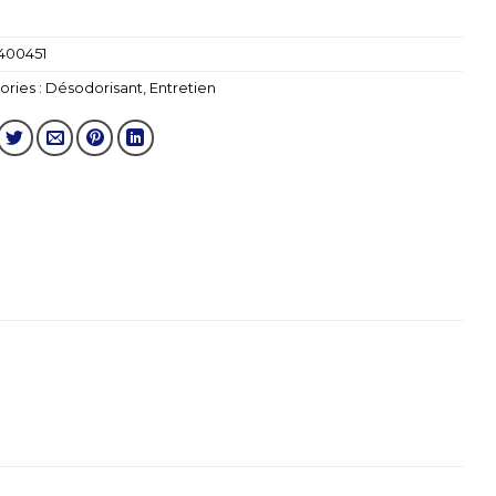
400451
ries :
Désodorisant
,
Entretien