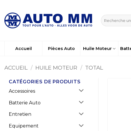
Passer
au
Recherche
contenu
pour :
Accueil
Pièces Auto
Huile Moteur
Batt
ACCUEIL
/
HUILE MOTEUR
/
TOTAL
CATÉGORIES DE PRODUITS
Accessoires
Batterie Auto
Entretien
Equipement