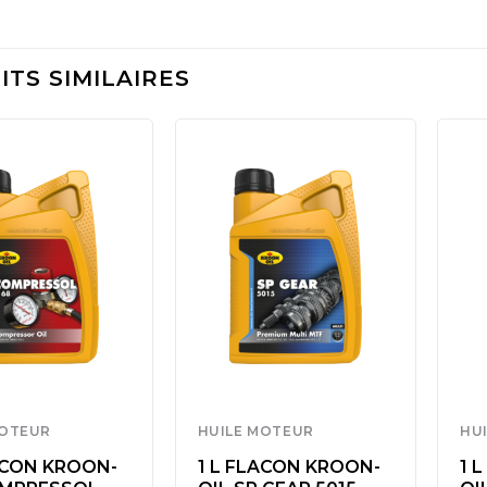
TS SIMILAIRES
MOTEUR
HUILE MOTEUR
HU
ACON KROON-
1 L FLACON KROON-
1 