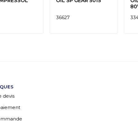
OMPRESSOL
OIL SP GEAR 5015
OI
80
36627
33
IQUES
 devis
 paiement
commande