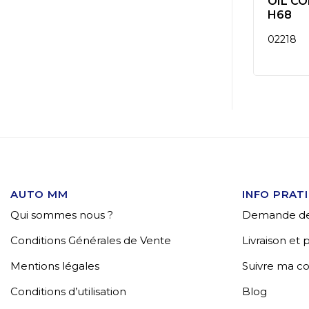
LAGERVET
OIL GEARLUBE GL-4
OIL C
80W
H68
01209
02218
AUTO MM
INFO PRAT
Qui sommes nous ?
Demande de
Conditions Générales de Vente
Livraison et
Mentions légales
Suivre ma 
Conditions d’utilisation
Blog