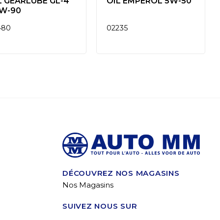
L GEARLUBE GL-4
OIL EMPEROL 5W-50
W-90
480
02235
DÉCOUVREZ NOS MAGASINS
Nos Magasins
SUIVEZ NOUS SUR