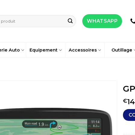
WHATSAPP
erie Auto
Equipement
Accessoires
Outillage
GP
14
€
C