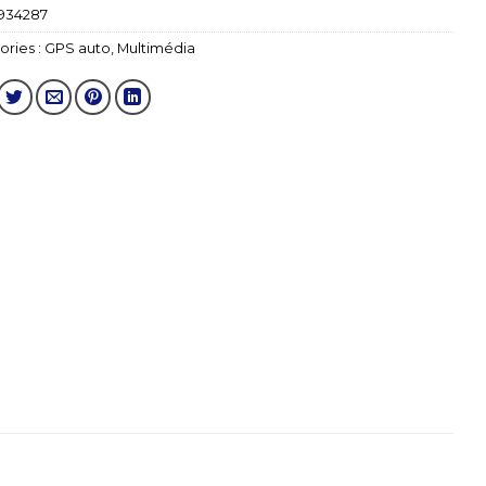
934287
ries :
GPS auto
,
Multimédia