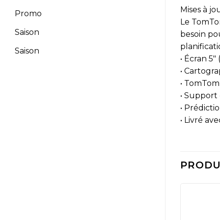
Mises à jo
Promo
Le TomTom
Saison
besoin pou
planificat
Saison
• Écran 5″ 
• Cartogra
• TomTom 
• Support 
• Prédicti
• Livré av
PRODUI