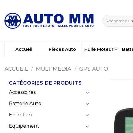
Passer
au
Recherche
contenu
pour :
Accueil
Pièces Auto
Huile Moteur
Batt
ACCUEIL
/
MULTIMÉDIA
/
GPS AUTO
CATÉGORIES DE PRODUITS
Accessoires
Batterie Auto
Entretien
Equipement