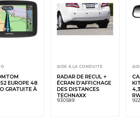
TO
AIDE À LA CONDUITE
AID
OMTOM
RADAR DE RECUL +
CA
52 EUROPE 48
ÉCRAN D’AFFICHAGE
KI
O GRATUITE À
DES DISTANCES
4,
TECHNAXX
RW
930589
92