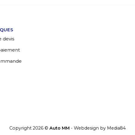
IQUES
 devis
 paiement
commande
Copyright 2026 ©
Auto MM
- Webdesign by
Media84