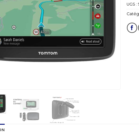
UGS :
Catégo
ON