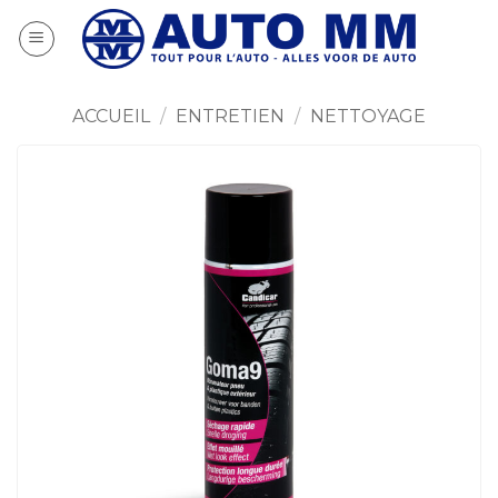
Passer
au
contenu
ACCUEIL
/
ENTRETIEN
/
NETTOYAGE