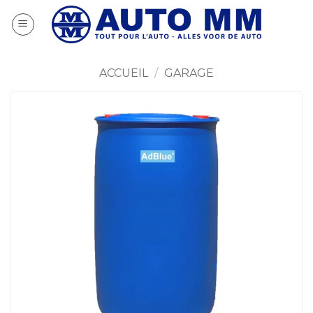
Passer
au
contenu
ACCUEIL
/
GARAGE