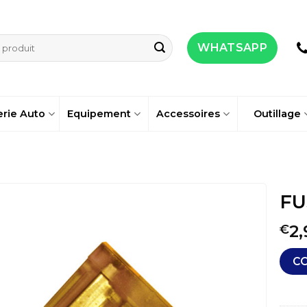
WHATSAPP
erie Auto
Equipement
Accessoires
Outillage
FU
2,
€
C