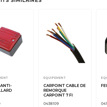
TS SIMILAIRES
MENT
EQUIPEMENT
EQ
ANTI-
CARPOINT CABLE DE
FE
LLARD
REMORQUE
CARPOINT 7 FI
0
0438109
04