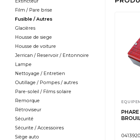
PRODUI
Extincteur
Film / Pare brise
Fusible / Autres
Glacières
Housse de siege
Housse de voiture
Jerrican / Reservoir / Entonnoire
Lampe
Nettoyage / Entretien
Outillage / Pompes / autres
Pare-soleil / Films solaire
Remorque
EQUIPEMENT
EQUIPE
Rétroviseur
12V FUE
PAIRE DE FEUX DE
PHARE 
COTE
BROUI
Sécurité
S AVE
Sécurite / Accessoires
0413980
041392
Siège auto