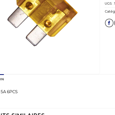
UGS :
Catégo
ON
 5A 6PCS