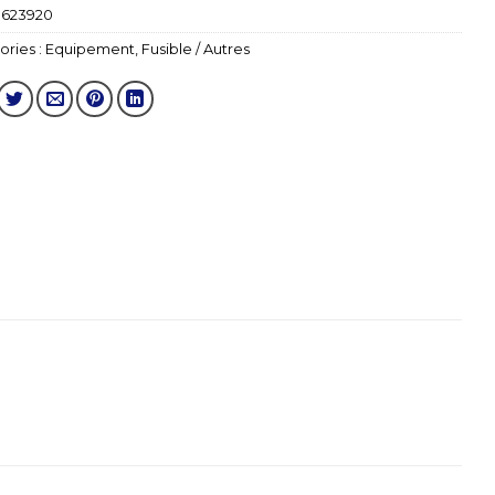
1623920
ries :
Equipement
,
Fusible / Autres