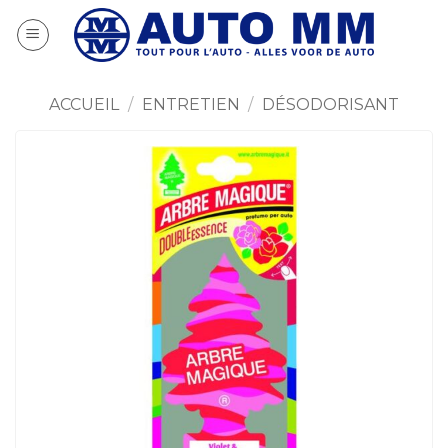
Passer
au
contenu
ACCUEIL
/
ENTRETIEN
/
DÉSODORISANT