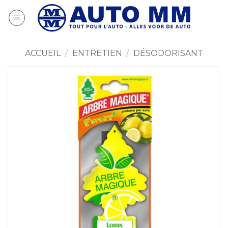
Passer
au
contenu
ACCUEIL
/
ENTRETIEN
/
DÉSODORISANT