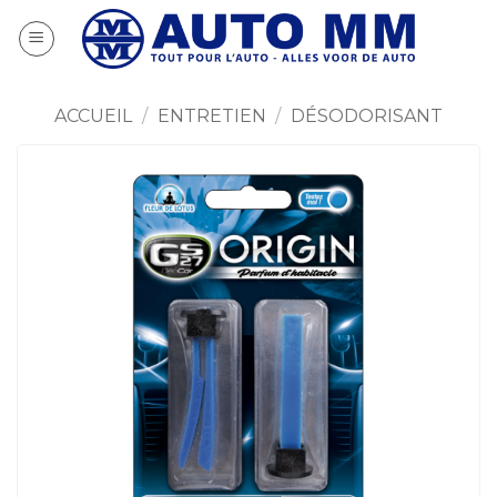
Passer
au
contenu
ACCUEIL
/
ENTRETIEN
/
DÉSODORISANT