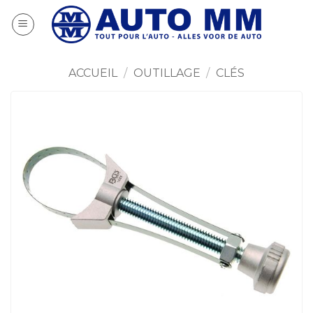
Passer
au
contenu
ACCUEIL
/
OUTILLAGE
/
CLÉS