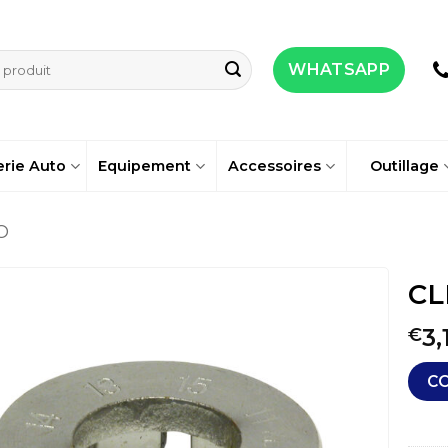
WHATSAPP
erie Auto
Equipement
Accessoires
Outillage
O
CL
3,
€
C