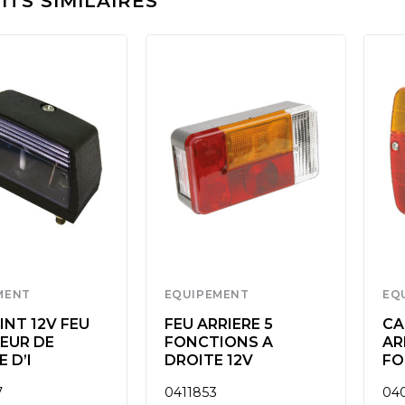
TS SIMILAIRES
MENT
EQUIPEMENT
EQ
NT 12V FEU
FEU ARRIERE 5
CA
EUR DE
FONCTIONS A
AR
 D’I
DROITE 12V
FO
7
0411853
04