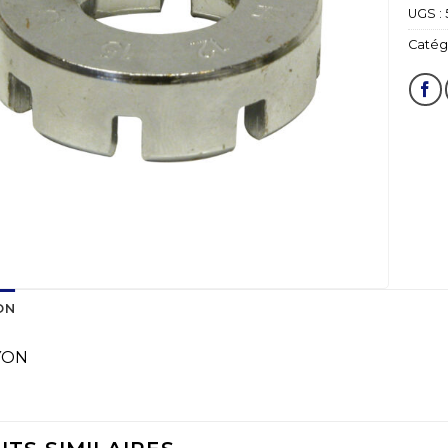
UGS :
Catégo
ON
YON