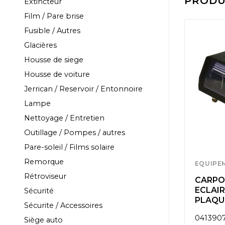
PRODUI
Extincteur
Film / Pare brise
Fusible / Autres
Glacières
Housse de siege
Housse de voiture
Jerrican / Reservoir / Entonnoire
Lampe
Nettoyage / Entretien
Outillage / Pompes / autres
Pare-soleil / Films solaire
Remorque
EQUIPEMENT
EQUIPE
Rétroviseur
TEUR
FEU ARRIERE 5
CARPOI
CUIT 12V
FONCTIONS A
ECLAIR
Sécurité
GAUCHE 12V
PLAQUE
Sécurite / Accessoires
0411854
041390
Siège auto