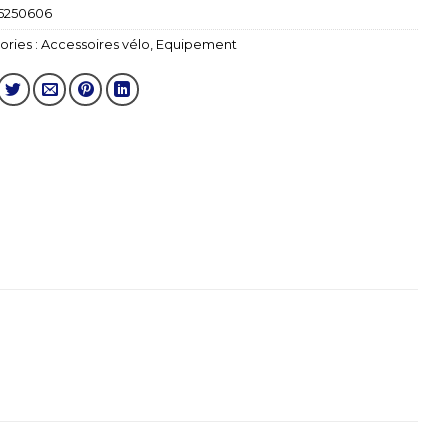
5250606
ries :
Accessoires vélo
,
Equipement