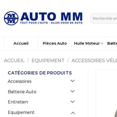
Passer
au
Recherche
contenu
pour :
Accueil
Pièces Auto
Huile Moteur
Batt
ACCUEIL
/
EQUIPEMENT
/
ACCESSOIRES VÉL
CATÉGORIES DE PRODUITS
Accessoires
Batterie Auto
Entretien
Equipement