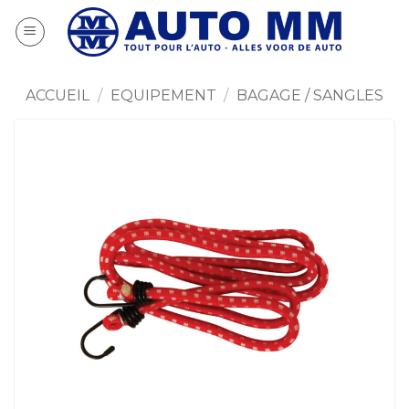
Passer
au
contenu
ACCUEIL
/
EQUIPEMENT
/
BAGAGE / SANGLES