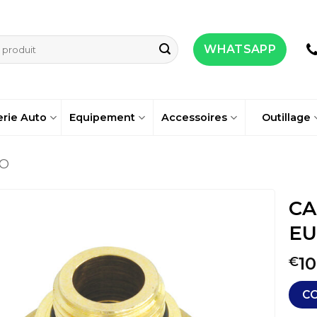
WHATSAPP
erie Auto
Equipement
Accessoires
Outillage
TO
CA
E
10
€
C