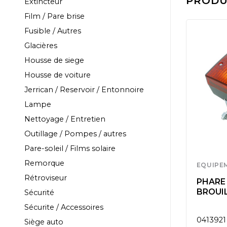
PRODUI
Extincteur
Film / Pare brise
Fusible / Autres
Glacières
Housse de siege
Housse de voiture
Jerrican / Reservoir / Entonnoire
Lampe
Nettoyage / Entretien
Outillage / Pompes / autres
Pare-soleil / Films solaire
Remorque
EQUIPEMENT
EQUIPE
Rétroviseur
TE
CARPOINT 12V FEU
PHARE 
ARRIERE A GAUCHE 6
BROUI
Sécurité
FONC
Sécurite / Accessoires
0413974
0413921
Siège auto