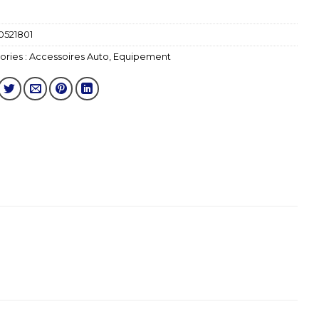
0521801
ries :
Accessoires Auto
,
Equipement