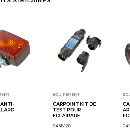
TS SIMILAIRES
MENT
EQUIPEMENT
EQ
ANTI-
CARPOINT KIT DE
CA
LLARD
TEST POUR
AR
ECLAIRAGE
FO
0438120
04