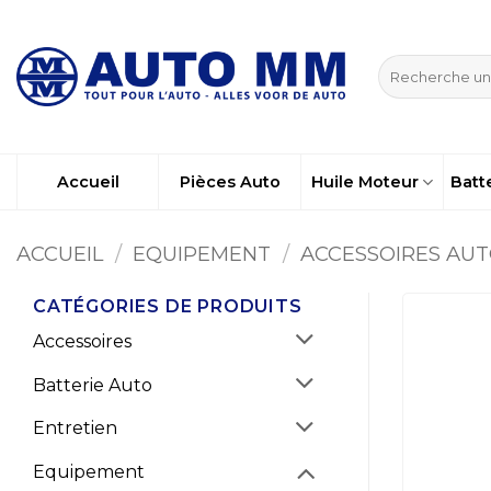
Passer
au
Recherche
contenu
pour :
Accueil
Pièces Auto
Huile Moteur
Batt
ACCUEIL
/
EQUIPEMENT
/
ACCESSOIRES AU
CATÉGORIES DE PRODUITS
Accessoires
Batterie Auto
Entretien
Equipement