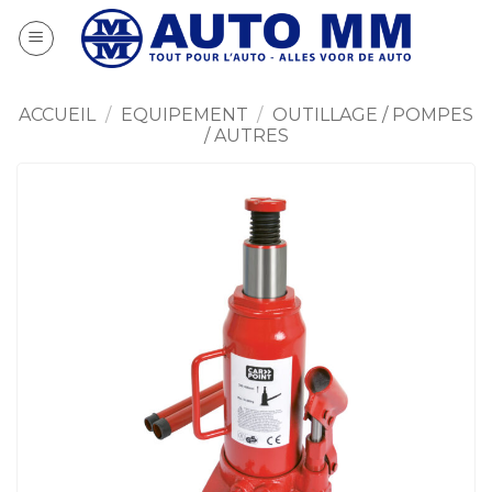
Passer
au
contenu
ACCUEIL
/
EQUIPEMENT
/
OUTILLAGE / POMPES
/ AUTRES