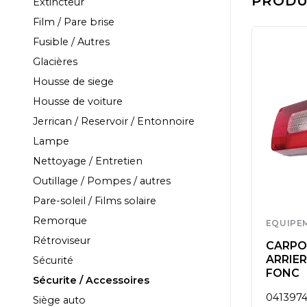
PRODUI
Extincteur
Film / Pare brise
Fusible / Autres
Glacières
Housse de siege
Housse de voiture
Jerrican / Reservoir / Entonnoire
Lampe
Nettoyage / Entretien
Outillage / Pompes / autres
Pare-soleil / Films solaire
Remorque
EQUIPEMENT
EQUIPE
Rétroviseur
I-
FEU ARRIERE 5
CARPOI
RD
FONCTIONS A
ARRIER
Sécurité
DROITE 12V
FONC
Sécurite / Accessoires
0411853
041397
Siège auto