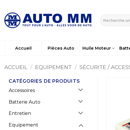
Passer
au
Recherche
contenu
pour :
Accueil
Pièces Auto
Huile Moteur
Batt
ACCUEIL
/
EQUIPEMENT
/
SÉCURITE / ACCES
CATÉGORIES DE PRODUITS
Accessoires
Batterie Auto
Entretien
Equipement