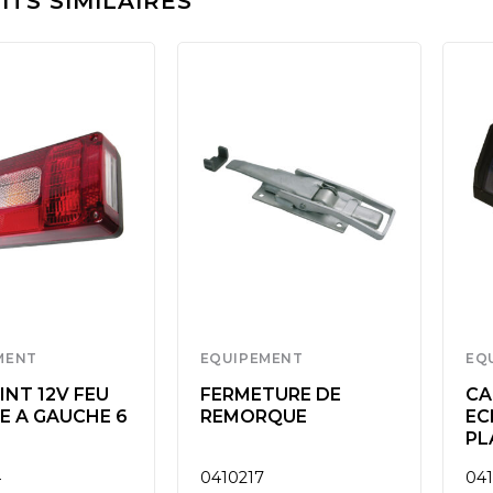
TS SIMILAIRES
MENT
EQUIPEMENT
EQ
NT 12V FEU
FERMETURE DE
CA
E A GAUCHE 6
REMORQUE
EC
PL
4
0410217
04