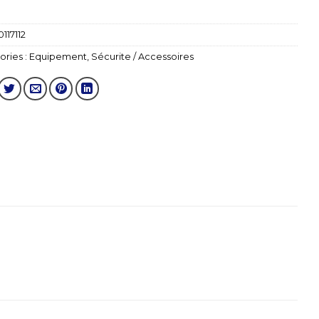
0117112
ries :
Equipement
,
Sécurite / Accessoires