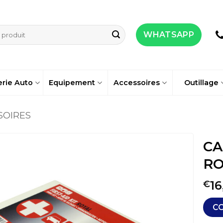
WHATSAPP
erie Auto
Equipement
Accessoires
Outillage
SOIRES
CA
RO
16
€
C